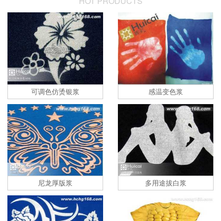
HOT PRODUCTS
可调色仿烫银浆
感温变色浆
尼龙厚版浆
多用途拔白浆