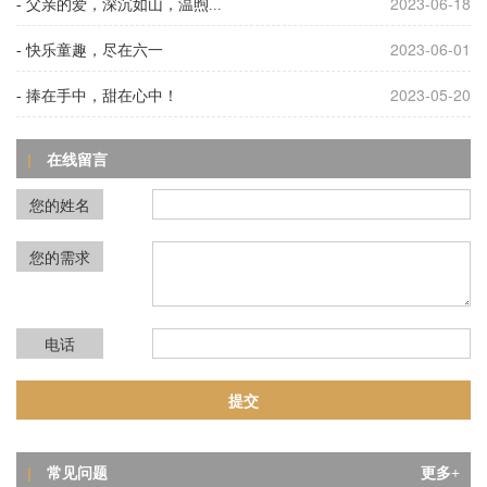
2023-06-18
- 父亲的爱，深沉如山，温煦...
2023-06-01
- 快乐童趣，尽在六一
2023-05-20
- 捧在手中，甜在心中！
在线留言
|
您的姓名
您的需求
问
夜光粉印刷后局部无光、断光？这6大元
电话
答
夜光粉印刷后局部无光、断光？这6大元
凶你必须知道！
问
夜光粉印花发光明暗不均？这篇帮你一
常见问题
|
次
更多+