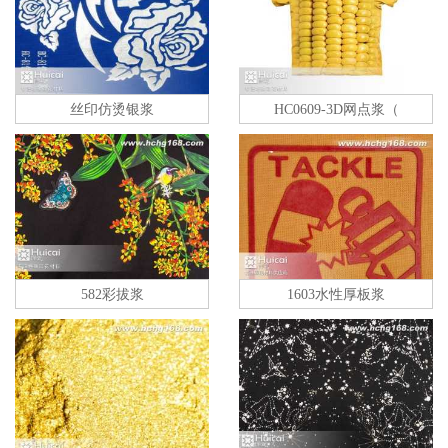
丝印仿烫银浆
HC0609-3D网点浆（
582彩拔浆
1603水性厚板浆