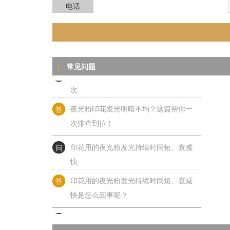
电话
答
夜光粉印刷后局部无光、断光？这6大元
凶你必须知道！
问
夜光粉印花发光明暗不均？这篇帮你一
常见问题
|
次
答
夜光粉印花发光明暗不均？这篇帮你一
次排查到位！
问
印花用的夜光粉发光持续时间短、衰减
快
答
印花用的夜光粉发光持续时间短、衰减
快是怎么回事呢？
问
夜光粉发光亮度偏低是怎么回事？
答
夜光粉发光亮度偏低是怎么回事？