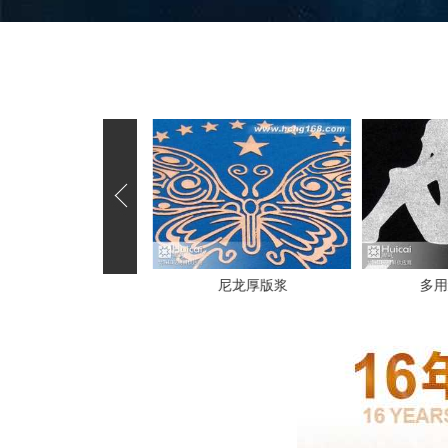
尼龙厚版浆
多用途拔白浆
丝印