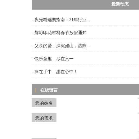
最新动态
- 夜光粉选购指南：21年行业...
- 辉彩印花材料春节放假通知
- 父亲的爱，深沉如山，温煦...
- 快乐童趣，尽在六一
- 捧在手中，甜在心中！
在线留言
|
您的姓名
您的需求
问
夜光粉印刷后局部无光、断光？这6大元