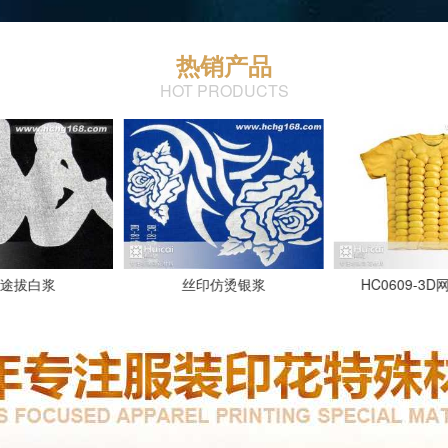
热销产品
HOT PRODUCTS
仿烫银浆
HC0609-3D网点浆（网
582彩