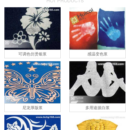
HOT PRODUCTS
可调色仿烫银浆
感温变色浆
尼龙厚版浆
多用途拔白浆