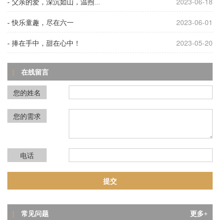
2023-06-18
- 父亲的爱，深沉如山，温煦...
2023-06-01
- 快乐童趣，尽在六一
2023-05-20
- 捧在手中，甜在心中！
在线留言
|
您的姓名
您的需求
电话
问
夜光粉印刷后局部无光、断光？这6大元
答
夜光粉印刷后局部无光、断光？这6大元
凶你必须知道！
常见问题
|
更多+