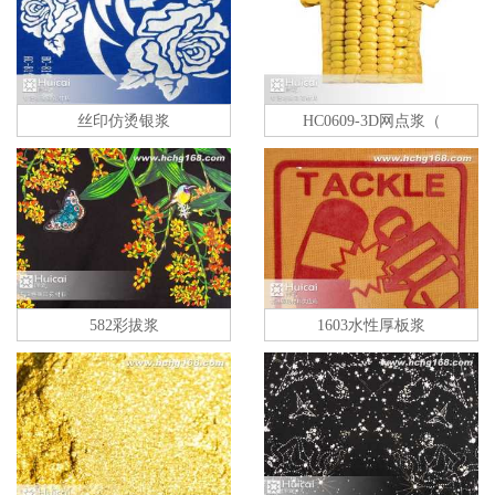
丝印仿烫银浆
HC0609-3D网点浆（
582彩拔浆
1603水性厚板浆