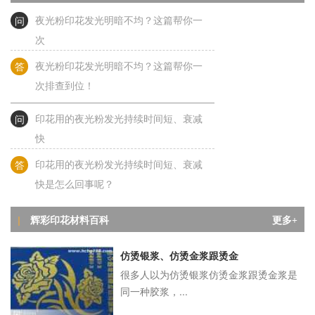
问
夜光粉印花发光明暗不均？这篇帮你一
次
答
夜光粉印花发光明暗不均？这篇帮你一
次排查到位！
问
印花用的夜光粉发光持续时间短、衰减
快
答
印花用的夜光粉发光持续时间短、衰减
快是怎么回事呢？
问
夜光粉发光亮度偏低是怎么回事？
辉彩印花材料百科
|
更多+
答
夜光粉发光亮度偏低是怎么回事？
仿烫银浆、仿烫金浆跟烫金
很多人以为仿烫银浆仿烫金浆跟烫金浆是
问
夜光粉印花关灯不发光？别急，答案都
同一种胶浆，...
在