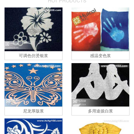
HOT PRODUCTS
可调色仿烫银浆
感温变色浆
尼龙厚版浆
多用途拔白浆