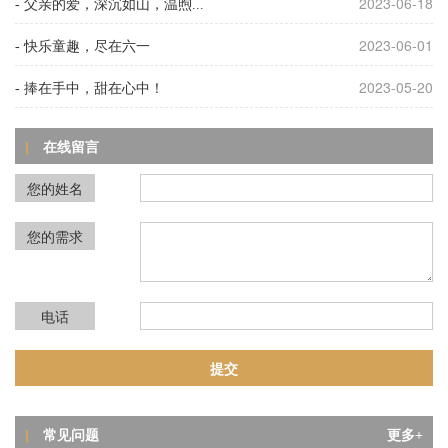
2023-06-18
- 父亲的爱，深沉如山，温煦...
2023-06-01
- 快乐童趣，尽在六一
2023-05-20
- 捧在手中，甜在心中！
在线留言
|
您的姓名
您的需求
电话
问
夜光粉印刷后局部无光、断光？这6大元
答
夜光粉印刷后局部无光、断光？这6大元
凶你必须知道！
常见问题
|
更多+