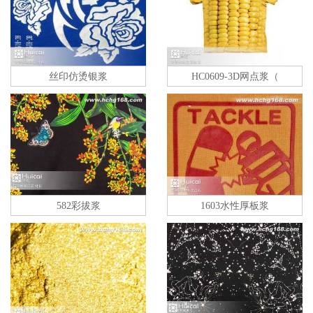
丝印仿烫银浆
HC0609-3D网点浆（
582彩拔浆
1603水性厚板浆