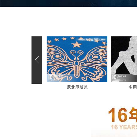
感温变色浆
尼龙厚版浆
多用