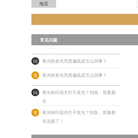
电话
问
印花用的夜光粉发光持续时间短、衰减
快
答
印花用的夜光粉发光持续时间短、衰减
快是怎么回事呢？
常见问题
|
问
夜光粉发光亮度偏低是怎么回事？
答
夜光粉发光亮度偏低是怎么回事？
问
夜光粉印花关灯不发光？别急，答案都
在
答
夜光粉印花关灯不发光？别急，答案都
在这篇了！
问
夜光粉耐温全攻略：从室温到千度高
温，