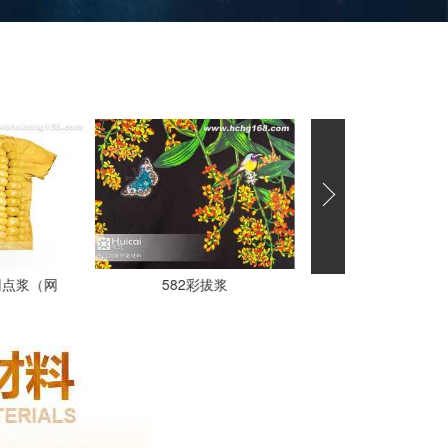
D网点浆（网
582彩拔浆
1603水性厚板