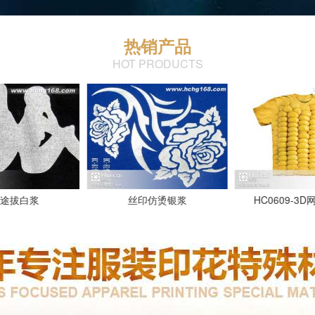
热销产品
HOT PRODUCTS
途拔白浆
丝印仿烫银浆
HC0609-3